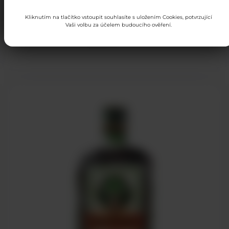
Kliknutím na tlačítko vstoupit souhlasíte s uložením Cookies, potvrzující
Cointreau – 700ml
Vaši volbu za účelem budoucího ověření.
489,00
Kč
vč. DPH