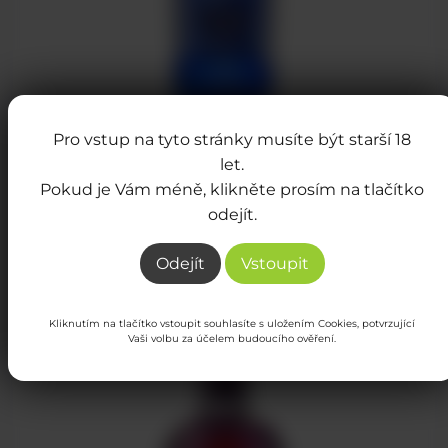
Pro vstup na tyto stránky musíte být starší 18
let.
Larios 12 – 700ml
Pokud je Vám méně, klikněte prosím na tlačítko
odejít.
388,00
Kč
vč. DPH
Odejít
Vstoupit
Kliknutím na tlačítko vstoupit souhlasíte s uložením Cookies, potvrzující
Vaši volbu za účelem budoucího ověření.