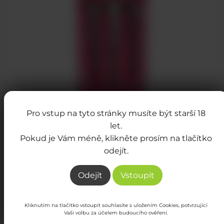
Pro vstup na tyto stránky musíte být starší 18
let.
Pokud je Vám méně, klikněte prosím na tlačítko
odejít.
Odejít
Vstoupit
Monster Energy – Rosa Ultra – 500ml
30,00
Kč
vč. DPH
Kliknutím na tlačítko vstoupit souhlasíte s uložením Cookies, potvrzující
Vaši volbu za účelem budoucího ověření.