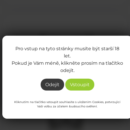
Pro vstup na tyto stránky musíte být starší 18
let.
Pokud je Vám méně, klikněte prosím na tlačítko
odejít.
Odejít
Vstoupit
Kliknutím na tlačítko vstoupit souhlasíte s uložením Cookies, potvrzující
Vaši volbu za účelem budoucího ověření.