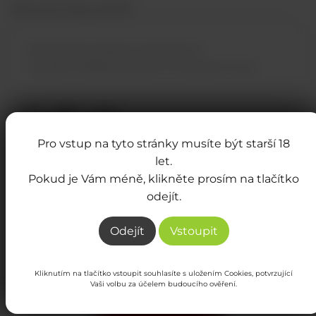
Senzorický profil
Senzorický profil je orientační a
vychází z deklarovaných chuťových tónů.
Pro vstup na tyto stránky musíte být starší 18
let.
Související produkty
Pokud je Vám méně, klikněte prosím na tlačítko
odejít.
Odejít
Vstoupit
Kliknutím na tlačítko vstoupit souhlasíte s uložením Cookies, potvrzující
Vaši volbu za účelem budoucího ověření.