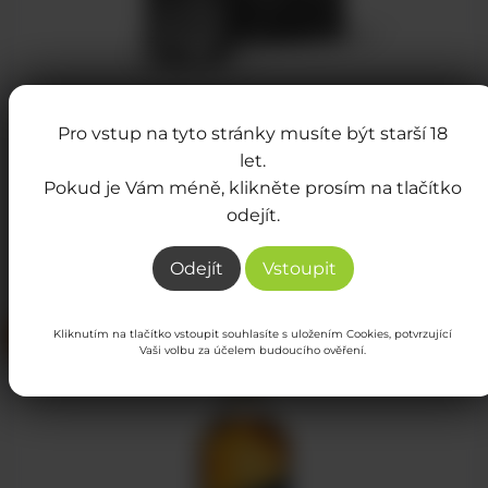
Pro vstup na tyto stránky musíte být starší 18
Johnnie Walker Blue Label Ghost and Rare
let.
Pittyvaich – 700ml
Pokud je Vám méně, klikněte prosím na tlačítko
5999,00
Kč
vč. DPH
odejít.
Odejít
Vstoupit
Doprava zdarma
Kliknutím na tlačítko vstoupit souhlasíte s uložením Cookies, potvrzující
Vaši volbu za účelem budoucího ověření.