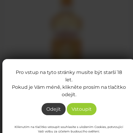
Pro vstup na tyto stránky musíte být starší 18
let.
Pokud je Vám méně, klikněte prosím na tlačítko
odejít.
Odejít
Vstoupit
Gordon’s Mediterranean Orange Gin – 700ml
369,00
Kč
vč. DPH
Kliknutím na tlačítko vstoupit souhlasíte s uložením Cookies, potvrzující
Vaši volbu za účelem budoucího ověření.