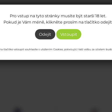
Pro vstup na tyto stránky musíte být starší 18 let.
Pokud je Vám méně, klikněte prosím na tlačítko odejít
Odejít
Vstoupit
a tlačítko vstoupit souhlasíte s uložením Cookies, potvrzující Vaši volbu za účelem bud